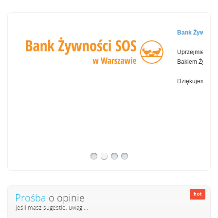
Bank Żywności
Uprzejmie info
Bakiem Żywnoś
Dziękujemy!!..
Prośba
o opinie
jeśli masz sugestie, uwagi...