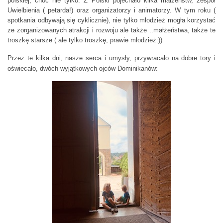
polskiej, choć nie tylko. Z Polski pojechało kilka małżeństw, zespół
Uwielbienia ( petarda!) oraz organizatorzy i animatorzy. W tym roku (
spotkania odbywają się cyklicznie), nie tylko młodzież mogła korzystać
ze zorganizowanych atrakcji i rozwoju ale także ..małżeństwa, także te
troszkę starsze ( ale tylko troszkę, prawie młodzież:))
Przez te kilka dni, nasze serca i umysły, przywracało na dobre tory i
oświecało, dwóch wyjątkowych ojców Dominikanów: