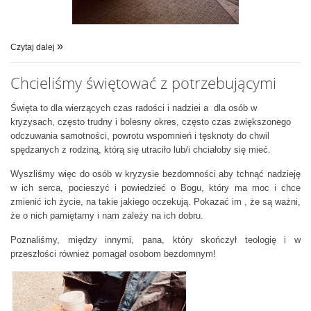
Czytaj dalej
Chcieliśmy świętować z potrzebującymi
Święta to dla wierzących czas radości i nadziei a dla osób w
kryzysach, często trudny i bolesny okres, często czas zwiększonego
odczuwania samotności, powrotu wspomnień i tęsknoty do chwil
spędzanych z rodziną, którą się utraciło lub/i chciałoby się mieć.
Wyszliśmy więc do osób w kryzysie bezdomności aby tchnąć nadzieję
w ich serca, pocieszyć i powiedzieć o Bogu, który ma moc i chce
zmienić ich życie, na takie jakiego oczekują. Pokazać im , że są ważni,
że o nich pamiętamy i nam zależy na ich dobru.
Poznaliśmy, między innymi, pana, który skończył teologię i w
przeszłości również pomagał osobom bezdomnym!