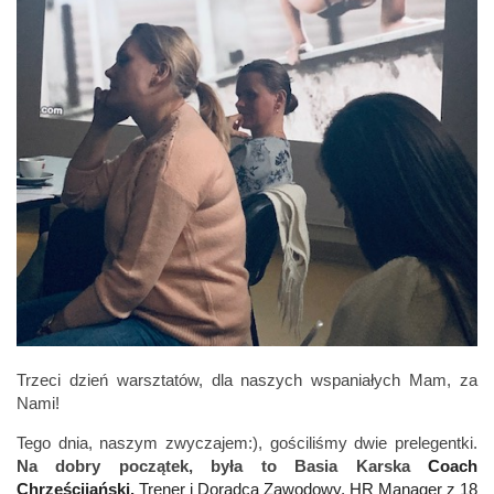
Trzeci dzień warsztatów, dla naszych wspaniałych Mam, za
Nami!
Tego dnia, naszym zwyczajem:), gościliśmy dwie prelegentki.
Na dobry początek, była to Basia Karska
Coach
Chrześcijański,
Trener i Doradca Zawodowy,
HR Manager z 18